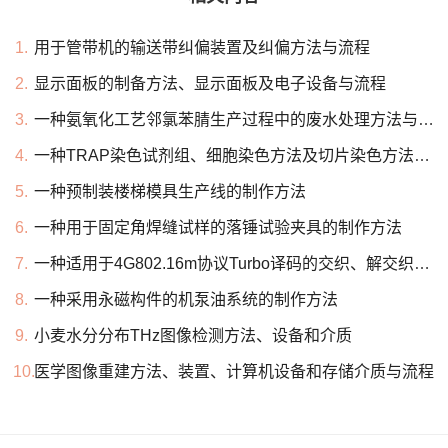
1.
用于管带机的输送带纠偏装置及纠偏方法与流程
2.
显示面板的制备方法、显示面板及电子设备与流程
3.
一种氨氧化工艺邻氯苯腈生产过程中的废水处理方法与流程
4.
一种TRAP染色试剂组、细胞染色方法及切片染色方法与流程
5.
一种预制装楼梯模具生产线的制作方法
6.
一种用于固定角焊缝试样的落锤试验夹具的制作方法
7.
一种适用于4G802.16m协议Turbo译码的交织、解交织方法与流程
8.
一种采用永磁构件的机泵油系统的制作方法
9.
小麦水分分布THz图像检测方法、设备和介质
10.
医学图像重建方法、装置、计算机设备和存储介质与流程