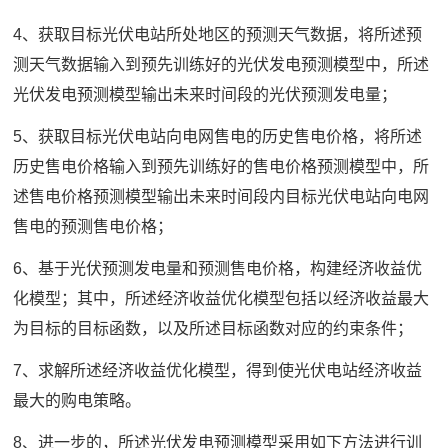
4、获取目标光伏电站所处地区的预测天气数据，将所述预
测天气数据输入到预先训练好的光伏发电预测模型中，所述
光伏发电预测模型输出未来时间段的光伏预测发电量；
5、获取目标光伏电站向电网售电的历史售电价格，将所述
历史售电价格输入到预先训练好的售电价格预测模型中，所
述售电价格预测模型输出未来时间段内目标光伏电站向电网
售电的预测售电价格；
6、基于光伏预测发电量和预测售电价格，构建经济收益优
化模型；其中，所述经济收益优化模型包括以经济收益最大
为目标的目标函数，以及所述目标函数对应的约束条件；
7、求解所述经济收益优化模型，得到使光伏电站经济收益
最大的购电策略。
8、进一步的，所述光伏发电预测模型采用如下方法进行训