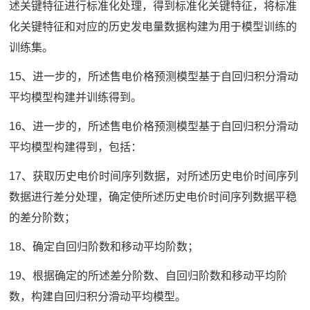
述关键特征进行标准化处理，得到标准化关键特征，将标准
化关键特征和对应的历史发电量数据构建为用于模型训练的
训练集。
15、进一步的，所述售电价格预测模型基于自回归积分滑动
平均模型构建并训练得到。
16、进一步的，所述售电价格预测模型基于自回归积分滑动
平均模型构建得到，包括：
17、获取历史电价时间序列数据，对所述历史电价时间序列
数据进行差分处理，确定使所述历史电价时间序列数据平稳
的差分阶数；
18、确定自回归阶数和移动平均阶数；
19、根据确定的所述差分阶数、自回归阶数和移动平均阶
数，构建自回归积分滑动平均模型。