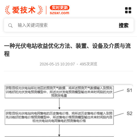
搜索
一种光伏电站收益优化方法、装置、设备及介质与流
程
2026-05-15 10:20:07
495次浏览