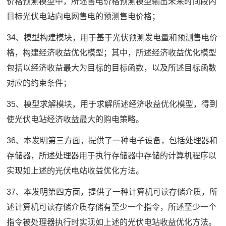
价格预测模型中，所述售电价格预测模型输出未来时间段内
目标光伏电站向电网售电的预测售电价格；
34、模型构建模块，用于基于光伏预测发电量和预测售电价
格，构建经济收益优化模型；其中，所述经济收益优化模型
包括以经济收益最大为目标的目标函数，以及所述目标函数
对应的约束条件；
35、模型求解模块，用于求解所述经济收益优化模型，得到
使光伏电站经济收益最大的购电策略。
36、本发明第三方面，提供了一种电子设备，包括处理器和
存储器，所述处理器用于执行存储器中存储的计算机程序以
实现如上述的光伏电站收益优化方法。
37、本发明第四方面，提供了一种计算机可读存储介质，所
述计算机可读存储介质存储有至少一个指令，所述至少一个
指令被处理器执行时实现如上述的光伏电站收益优化方法。