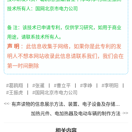
技术所有人：国网北京市电力公司
备 注：该技术已申请专利，仅供学习研究，如用于商业
用途，请联系技术所有人。
声 明
：
此信息收集于网络，如果你是此专利的发
明人不想本网站收录此信息请联系我们，我们会在
第一时间删除
葛鸥翔
丨
张暹
丨
曹立平
丨
李峥
丨
李明阳
丨
王振虎
丨
国网北京市电力公司
有声读物的信息展示方法、装置、电子设备及存储介质与流程
加热元件、电加热器及电动车辆的制作方法
相关内容