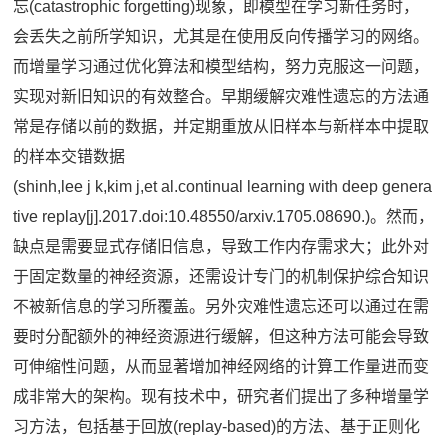
忘(catastrophic forgetting)现象，即模型在学习新任务时，
会丢失之前所学知识，尤其是在使用反向传播学习的网络。
而增量学习通过优化算法和模型结构，努力克服这一问题，
实现对新旧知识的有效整合。早期缓解灾难性遗忘的方法通
常是存储以前的数据，并定期重放从旧样本与新样本中提取
的样本交错数据
(shinh,lee j k,kim j,et al.continual learning with deep genera
tive replay[j].2017.doi:10.48550/arxiv.1705.08690.)。然而，
缺点是需要显式存储旧信息，导致工作内存需求大；此外对
于固定数量的神经资源，还需设计专门的机制保护综合知识
不被新信息的学习所覆盖。另外灾难性遗忘还可以通过在需
要时分配额外的神经资源进行缓解，但这种方法可能会导致
可伸缩性问题，从而显著增加神经网络的计算工作量进而变
成非常大的架构。现有技术中，研究者们提出了多种增量学
习方法，包括基于回放(replay-based)的方法、基于正则化