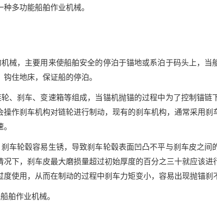
一种多功能船舶作业机械。
的机械，主要用来使船舶安全的停泊于锚地或系泊于码头上，当
，钩住地床，保证船的停泊。
链轮、刹车、变速箱等组成，当锚机抛锚的过程中为了控制锚链
会操作刹车机构对链轮进行制动，现有的刹车机构，通常采用刹
速。
，刹车轮毂容易生锈，导致刹车轮毂表面凹凸不平与刹车皮之间
情况下，刹车皮最大磨损量超过初始厚度的百分之三十就应该进
过度使用，从而在制动的过程中刹车力矩变小，容易出现抛锚刹
能船舶作业机械。