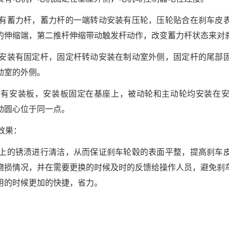
装有蓄力杆，蓄力杆的一端转动安装有压轮，压轮贴合在刹车皮
的伸缩端，第二推杆伸缩带动触发杆动作，改变蓄力杆状态来对
定安装有固定杆，固定杆转动安装在制动室外侧，固定杆的尾部
动室的外侧。
置有安装板，安装板固定在基座上，被动轮和主动轮均安装在
动圆心位于同一点。
效果：
毂上的锈渍进行清洁，从而保证刹车轮毂的表面平整，提高刹车
磨损情况，并在需要更换的时候及时的反馈给操作人员，避免刹
用的时候更加的快捷，省力。