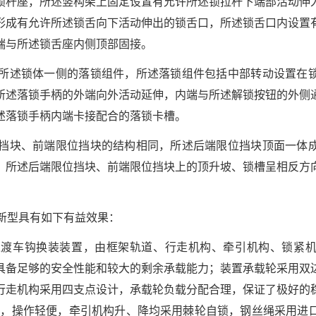
锁杆座，所述竖构架上固定设置有允许所述锁拉杆下端部活动伸
形成有允许所述锁舌向下活动伸出的锁舌口，所述锁舌口内设置
端与所述锁舌座内侧顶部固接。
在所述锁体一侧的落锁组件，所述落锁组件包括中部转动设置在
所述落锁手柄的外端向外活动延伸，内端与所述解锁按钮的外侧
述落锁手柄内端卡接配合的落锁卡槽。
位挡块、前端限位挡块的结构相同，所述后端限位挡块顶面一体
，所述后端限位挡块、前端限位挡块上的顶升坡、锁槽呈相反方
用新型具有如下有益效果：
过渡车钩换装装置，由框架轨道、行走机构、牵引机构、锁紧
具备足够的安全性能和较大的剩余承载能力；装置承载轮采用双
行走机构采用四支点设计，承载轮负载分配合理，保证了极好的
:8，操作轻便，牵引机构升、降均采用棘轮自锁，钢丝绳采用进