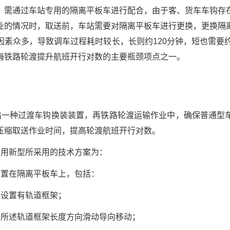
，需通过车站专用的隔离平板车进行配合，由于客、货车车钩存
业的情况时，取送前，车站需要对隔离平板车进行更换，更换隔
因素众多，导致调车过程耗时较长，长则约120分钟，短也需要约
海铁路轮渡提升航班开行对数的主要瓶颈项点之一。
出一种过渡车钩换装装置，再铁路轮渡运输作业中，确保普通型
压缩取送作业时间，提高轮渡航班开行对数。
实用新型所采用的技术方案为：
设置在隔离平板车上，包括：
上设置有轨道框架；
沿所述轨道框架长度方向滑动导向移动；