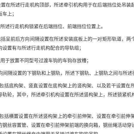
设置在所述行走机构顶部，所述牵引机构用于在后端挡位处吊装
板车上；
将所述行走机构锁紧在后端挡位、前端挡位位置上。
包括呈前后方向间隔设置在所述安装底板上的一对矩形轨道，两
内设置有与所述行走机构配合的导轨组；
有用于放置不同型号过渡车钩的车钩存放槽；
方向间隔设置的下钢轨和上钢轨，所述下钢轨、上钢轨之间与所述
构包括底构架、竖直设置在底构架上的竖构架、以及若干设置在
导轨轮，其中，所述牵引机构设置在所述竖构架上，所述锁紧机
构包括横置设置在所述竖构架上的牵引前伸架、设置在牵引前伸
的钢丝容置管、设置在牵引前伸架前端的换向箱，钢丝绳活动穿