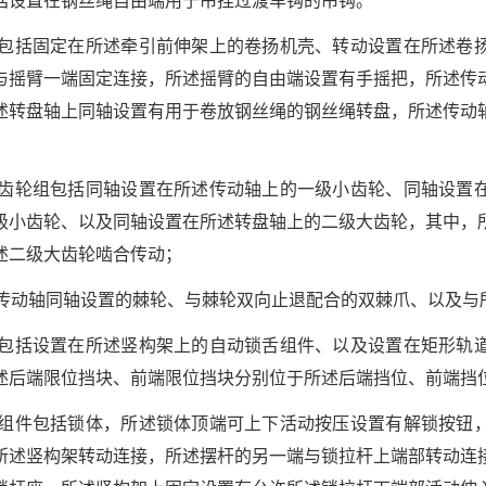
括设置在钢丝绳自由端用于吊挂过渡车钩的吊钩。
件包括固定在所述牵引前伸架上的卷扬机壳、转动设置在所述卷
与摇臂一端固定连接，所述摇臂的自由端设置有手摇把，所述传
述转盘轴上同轴设置有用于卷放钢丝绳的钢丝绳转盘，所述传动
速齿轮组包括同轴设置在所述传动轴上的一级小齿轮、同轴设置
级小齿轮、以及同轴设置在所述转盘轴上的二级大齿轮，其中，
述二级大齿轮啮合传动；
与传动轴同轴设置的棘轮、与棘轮双向止退配合的双棘爪、以及与
构包括设置在所述竖构架上的自动锁舌组件、以及设置在矩形轨
述后端限位挡块、前端限位挡块分别位于所述后端挡位、前端挡
舌组件包括锁体，所述锁体顶端可上下活动按压设置有解锁按钮
所述竖构架转动连接，所述摆杆的另一端与锁拉杆上端部转动连