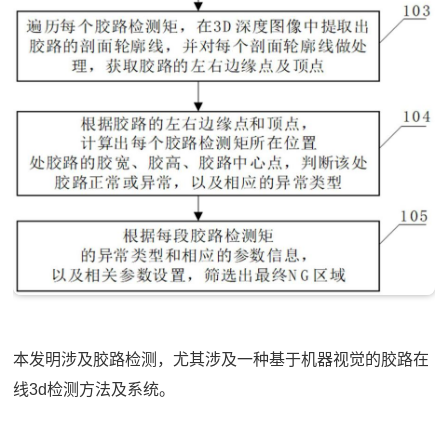
本发明涉及胶路检测，尤其涉及一种基于机器视觉的胶路在
线3d检测方法及系统。