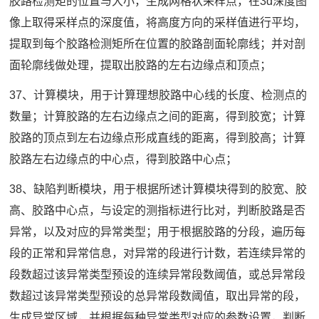
胶路检测矩的位置与大小，生成网格状采样点，在3d深度图
像上取得采样点的深度值，将高度方向的采样值进行平均，
提取到每个胶路检测矩所在位置的胶路剖面轮廓线；并对剖
面轮廓线做处理，提取出胶路的左右边缘点和顶点；
37、计算模块，用于计算理想胶路中心线的长度、检测点的
数量；计算胶路的左右边缘点之间的距离，得到胶宽；计算
胶路的顶点到左右边缘点形成直线的距离，得到胶高；计算
胶路左右边缘点的中心点，得到胶路中心点；
38、缺陷判断模块，用于根据所述计算模块得到的胶宽、胶
高、胶路中心点，与设定的测指标进行比对，判断胶路是否
异常，以及对应的异常类型；用于根据胶路的分段，遍历每
段的正常和异常信息，对异常的段进行计数，若连续异常的
段数超过该异常类型预设的连续异常段数阈值，或总异常段
数超过该异常类型预设的总异常段数阈值，取出异常的段，
生成异常区域，并根据每种异常类型对应的参数设置，判断