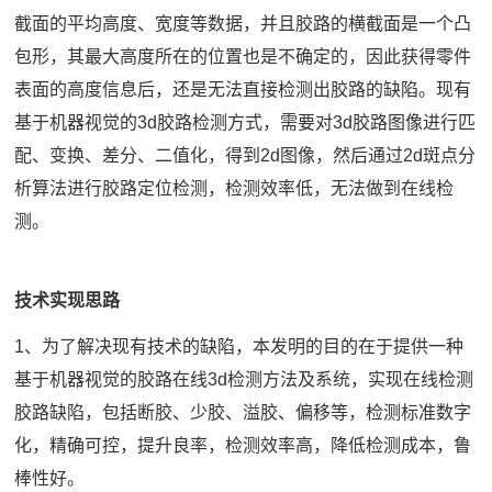
截面的平均高度、宽度等数据，并且胶路的横截面是一个凸
包形，其最大高度所在的位置也是不确定的，因此获得零件
表面的高度信息后，还是无法直接检测出胶路的缺陷。现有
基于机器视觉的3d胶路检测方式，需要对3d胶路图像进行匹
配、变换、差分、二值化，得到2d图像，然后通过2d斑点分
析算法进行胶路定位检测，检测效率低，无法做到在线检
测。
技术实现思路
1、为了解决现有技术的缺陷，本发明的目的在于提供一种
基于机器视觉的胶路在线3d检测方法及系统，实现在线检测
胶路缺陷，包括断胶、少胶、溢胶、偏移等，检测标准数字
化，精确可控，提升良率，检测效率高，降低检测成本，鲁
棒性好。