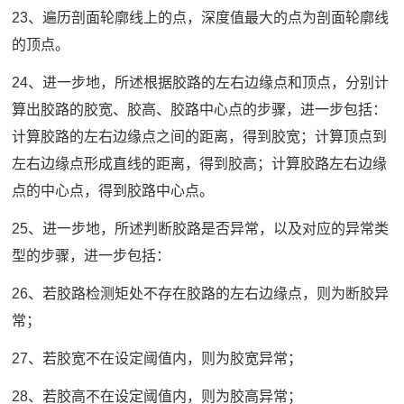
23、遍历剖面轮廓线上的点，深度值最大的点为剖面轮廓线
的顶点。
24、进一步地，所述根据胶路的左右边缘点和顶点，分别计
算出胶路的胶宽、胶高、胶路中心点的步骤，进一步包括：
计算胶路的左右边缘点之间的距离，得到胶宽；计算顶点到
左右边缘点形成直线的距离，得到胶高；计算胶路左右边缘
点的中心点，得到胶路中心点。
25、进一步地，所述判断胶路是否异常，以及对应的异常类
型的步骤，进一步包括：
26、若胶路检测矩处不存在胶路的左右边缘点，则为断胶异
常；
27、若胶宽不在设定阈值内，则为胶宽异常；
28、若胶高不在设定阈值内，则为胶高异常；