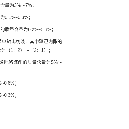
含量为3%～7%；
1%~0.3%；
量含量为0.2%~0.6%；
层单轴电纺液，其中聚己内酯的
为（1：2）～（2：1）；
烯吡咯烷酮的质量含量为5%～
0.6%；
0.3%；