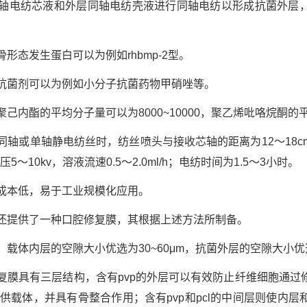
同轴电纺芯液和外层同轴电纺壳液进行同轴电纺以形成抗菌外层
形态发生蛋白可以为例如rhbmp-2型。
，抗菌剂可以为例如小分子抗菌药物甲硝唑等。
己内酯的平均分子量可以为8000~10000，聚乙烯吡咯烷酮的平
同轴或单轴静电纺丝时，纺丝喷头与接收芯轴的距离为12～18
压5～10kv，溶液流速0.5～2.0ml/h；电纺时间为1.5～3小时。
，成本低，易于工业规模化应用。
，还提供了一种口腔修复膜，其根据上述方法所制备。
载体内层的空隙大小优选为30~60μm，抗菌外层的空隙大小优选
修复膜具有三层结构，含有pvp的外层可以有效防止纤维细胞通过
提供载体，并具有骨整合作用；含有pvp和pcl的中间层则使内