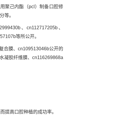
聚己内酯（pcl）制备口腔修
成分等。
30b、cn112717205b、
05457107b等所公开。
膜、cn109513046b公开的
胶纤维膜、cn116269868a
从而提高口腔种植的成功率。