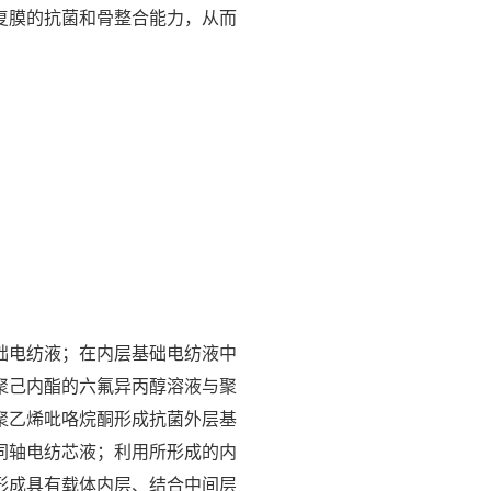
复膜的抗菌和骨整合能力，从而
础电纺液；在内层基础电纺液中
聚己内酯的六氟异丙醇溶液与聚
聚乙烯吡咯烷酮形成抗菌外层基
同轴电纺芯液；利用所形成的内
形成具有载体内层、结合中间层