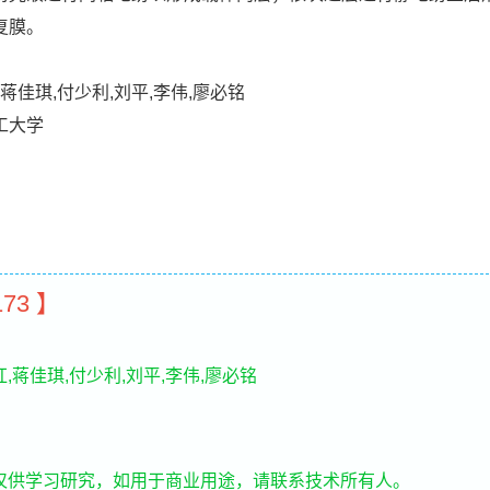
复膜。
,蒋佳琪,付少利,刘平,李伟,廖必铭
工大学
173 】
,蒋佳琪,付少利,刘平,李伟,廖必铭
仅供学习研究，如用于商业用途，请联系技术所有人。