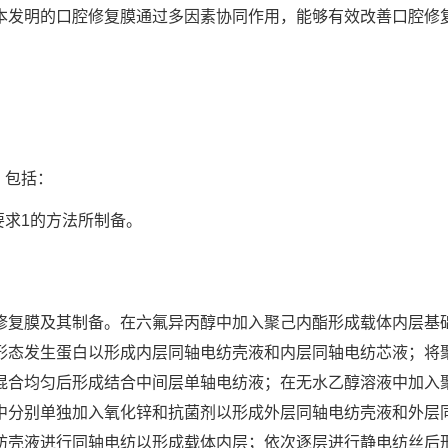
本发明的口腔修复膜通过多因素协同作用，能够有效改善口腔修
，包括：
要求1的方法所制备。
修复膜及其制备。在六氟异丙醇中加入聚己内酯形成载体内层基
形态发生蛋白以形成内层同轴电纺壳液和内层同轴电纺芯液；将
混合均匀后形成结合中间层单轴电纺液；在无水乙醇溶液中加入
中分别单独加入氧化锌和抗菌剂以形成外层同轴电纺壳液和外层
纺壳液进行同轴电纺以形成载体内层；依次逐层进行静电纺丝后