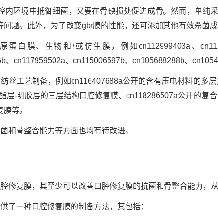
腔内环境中抵御细菌，又要在骨缺损处促进成骨。然而，单纯采用
等问题。此外，为了改变gbr膜的性能，还可添加其他有效杀菌
、生物和/或仿生膜，例如cn112999403a、cn1129994
96b、cn117959502a、cn115006597b、cn105688288b、cn1
工艺制备，例如cn116407688a公开的含有压电材料的多层复合
-明胶层的三层结构口腔修复膜、cn118286507a公开的复合水凝
复膜等。
抗菌和骨整合能力等方面也均有待改进。
口腔修复膜，其至少可以改善口腔修复膜的抗菌和骨整合能力，
提供了一种口腔修复膜的制备方法，其包括：