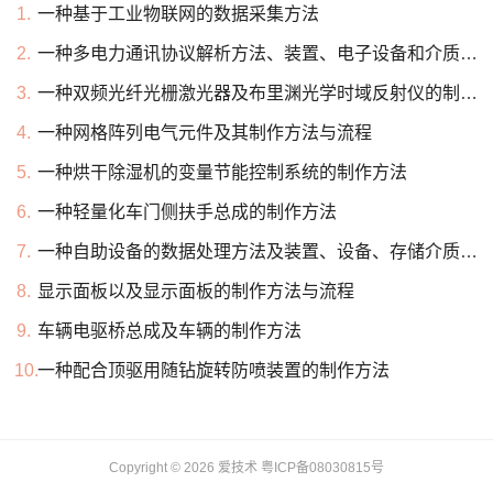
1.
一种基于工业物联网的数据采集方法
2.
一种多电力通讯协议解析方法、装置、电子设备和介质与流程
3.
一种双频光纤光栅激光器及布里渊光学时域反射仪的制作方法
4.
一种网格阵列电气元件及其制作方法与流程
5.
一种烘干除湿机的变量节能控制系统的制作方法
6.
一种轻量化车门侧扶手总成的制作方法
7.
一种自助设备的数据处理方法及装置、设备、存储介质与流程
8.
显示面板以及显示面板的制作方法与流程
9.
车辆电驱桥总成及车辆的制作方法
10.
一种配合顶驱用随钻旋转防喷装置的制作方法
Copyright © 2026 爱技术
粤ICP备08030815号