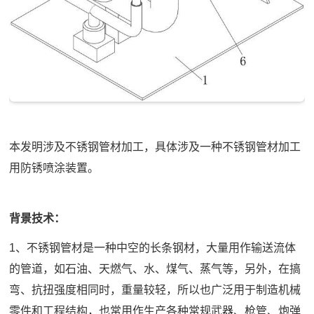
本发明涉及不锈钢管材加工，具体涉及一种不锈钢管材加工
用防锈喷涂装置。
背景技术：
1、不锈钢管材是一种中空的长条钢材，大量用作输送流体
的管道，如石油、天燃气、水、煤气、蒸气等，另外，在搞
弯、抗扭强度相同时，重量较轻，所以也广泛用于制造机械
零件和工程结构，也常用作生产各种常规武器、枪管、炮弹