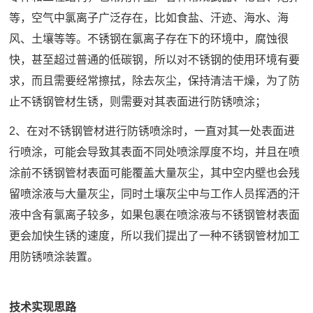
等，空气中氯离子广泛存在，比如食盐、汗迹、海水、海
风、土壤等等。不锈钢在氯离子存在下的环境中，腐蚀很
快，甚至超过普通的低碳钢，所以对不锈钢的使用环境有要
求，而且需要经常擦拭，除去灰尘，保持清洁干燥，为了防
止不锈钢管材生锈，则需要对其表面进行防锈喷涂；
2、在对不锈钢管材进行防锈喷涂时，一直对其一处表面进
行喷涂，可能会导致其表面不同处喷涂厚度不均，并且在喷
涂前不锈钢管材表面可能覆盖大量灰尘，其中空内壁也会残
留喷涂液与大量灰尘，同时土壤灰尘中与工作人员挥洒的汗
液中含有氯离子较多，如果包裹在喷涂液与不锈钢管材表面
更会加快生锈的速度，所以我们提出了一种不锈钢管材加工
用防锈喷涂装置。
技术实现思路