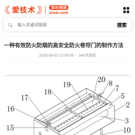
搜索
一种有效防火防烟的高安全防火卷帘门的制作方法
2026-06-03 12:00:06
346次浏览