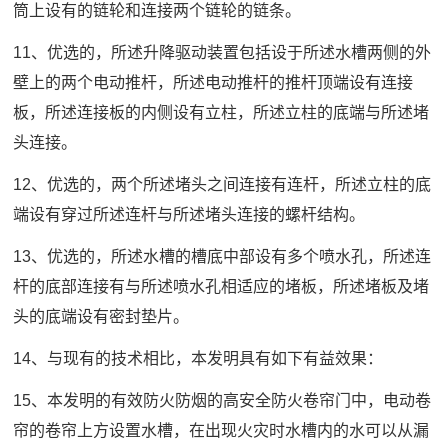
筒上设有的链轮和连接两个链轮的链条。
11、优选的，所述升降驱动装置包括设于所述水槽两侧的外
壁上的两个电动推杆，所述电动推杆的推杆顶端设有连接
板，所述连接板的内侧设有立柱，所述立柱的底端与所述堵
头连接。
12、优选的，两个所述堵头之间连接有连杆，所述立柱的底
端设有穿过所述连杆与所述堵头连接的螺杆结构。
13、优选的，所述水槽的槽底中部设有多个喷水孔，所述连
杆的底部连接有与所述喷水孔相适应的堵板，所述堵板及堵
头的底端设有密封垫片。
14、与现有的技术相比，本发明具有如下有益效果：
15、本发明的有效防火防烟的高安全防火卷帘门中，电动卷
帘的卷帘上方设置水槽，在出现火灾时水槽内的水可以从漏