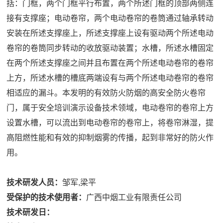
括：门框，两个门框平行布置，两个所述门框的顶部两侧连
接有支撑座；电动卷帘，两个电动卷帘的卷筒通过轴承转动
安装在所述支撑座上，所述支撑座上设有驱动两个所述电动
卷帘的卷筒同步转动的收放驱动装置；水槽，所述水槽固定
在两个所述支撑座之间并且布置在两个所述电动卷帘的卷帘
上方，所述水槽的槽底两端设有与两个所述电动卷帘的卷帘
相适应的漏斗。本发明的有效防火防烟的高安全防火卷帘
门，属于安全培训演示设备技术领域，电动卷帘的卷帘上方
设置水槽，可以流出到电动卷帘的卷帘上，将卷帘淋湿，提
高阻燃性能和有效的抑制烟雾的传播，起到非常好的防火作
用。
技术研发人员：
邹军,梁平
受保护的技术使用者：
广西中烟工业有限责任公司
技术研发日：