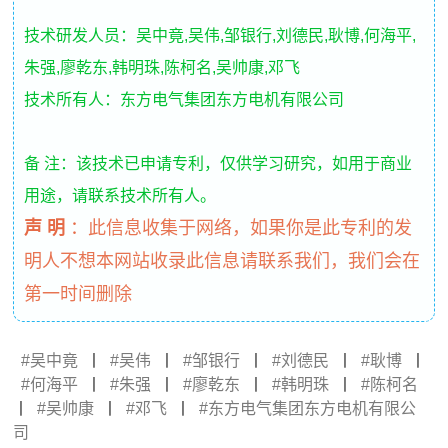
技术研发人员：吴中竟,吴伟,邹银行,刘德民,耿博,何海平,
朱强,廖乾东,韩明珠,陈柯名,吴帅康,邓飞
技术所有人：东方电气集团东方电机有限公司
备 注：该技术已申请专利，仅供学习研究，如用于商业
用途，请联系技术所有人。
声 明
：
此信息收集于网络，如果你是此专利的发
明人不想本网站收录此信息请联系我们，我们会在
第一时间删除
吴中竟
丨
吴伟
丨
邹银行
丨
刘德民
丨
耿博
丨
何海平
丨
朱强
丨
廖乾东
丨
韩明珠
丨
陈柯名
丨
吴帅康
丨
邓飞
丨
东方电气集团东方电机有限公
司