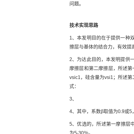
问题。
技术实现思路
1、本发明目的在于提供一种
擦层与基体的结合力，有效提
2、为达此目的，本发明提供
摩擦层和第二摩擦层，所述第
vsic1，硅含量为vsi1；所述
式：
3、
4、其中，系数β取值为0.9或5
5、优选的，所述第一摩擦层中碳
为5-30％。