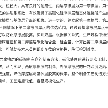
大，粒径大，具有良好的耐磨性，内层摩擦层为第一摩擦层，第
低的热膨胀系数，有效缓解了高碳化硅摩擦层和基体连接所产生
摩擦层与基体层分离的现象。进一步的，建立起第一摩擦层、第
不同情况下第二摩擦层厚度的优选范围，通过调整摩擦层厚度
可以防止摩擦层脱离，实现双赢。根据该关系式，生产过程中通
际厚度值和第二摩擦层碳化硅含量、硅含量，计算出第二摩擦层
比，可辅助技术人员判断刹车盘的合格性，降低检测难度。
双层摩擦层的碳陶刹车盘的制备方法，碳化处理后进行两次压制
末，从而实现了两层摩擦层的制造，外层摩擦层的压制温度更高
接强度，降低摩擦层与基体层脱离的概率。整个制备工艺制造方
简单，工艺难度较低，容易规模化生产。