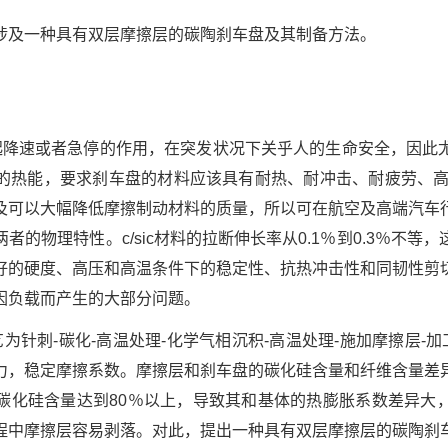
涉及一种具有双层摩擦层的碳陶刹车盘及其制备方法。
起降速或者急停的作用，在突发状况下关乎人的生命安全，因此
热能，要求刹车盘的材料应该具有耐热、耐冲击、耐疲劳、高强度
及可以大幅降低摩擦制动材料的质量，所以可在航空及高端汽车
者的物理特性。c/sic材料的拉断伸长率从0.1％到0.3％不等
好的硬度、高压和高温条件下的稳定性、抗热冲击性和同韧性剪
因负载而产生的大部分问题。
为针刺-碳化-高温处理-化学气相沉积-高温处理-施加摩擦层-加
力，稳定摩擦系数。摩擦层和刹车盘的碳化硅含量和纤维含量差
碳化硅含量达到80％以上，导致其和基体的热膨胀系数差异大
程中摩擦层容易剥落。对此，提出一种具有双层摩擦层的碳陶刹