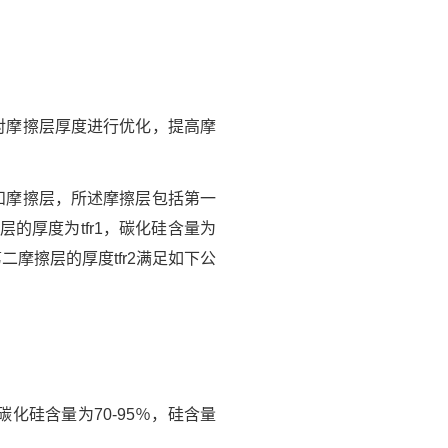
对摩擦层厚度进行优化，提高摩
和摩擦层，所述摩擦层包括第一
厚度为tfr1，碳化硅含量为
则第二摩擦层的厚度tfr2满足如下公
碳化硅含量为70-95％，硅含量