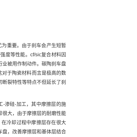
尤为重要。由于刹车会产生短暂
等性能。cf/sic复合材料因
行业被用作制动件。碳陶刹车盘
，这对于陶瓷材料而言是极高的数
切断裂特性等特点不但延长了刹
工-渗硅-加工，其中摩擦层的施
异很大，由于摩擦层的耐磨性能
，在冷却过程中摩擦层存在很大
车盘，改善摩擦层和基体层结合