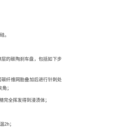
化硅。
擦层的碳陶刹车盘，包括如下步
层碳纤维网胎叠加后进行针刺处
夹角；
酒精完全挥发得到浸渍体；
温2h；