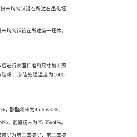
制粉末均匀铺设在所述石墨化坯
粉末均匀铺设在所述第一坯体，
毕后进行表面打磨和尺寸加工即
粉，渗硅处理温度为1600-
，酚醛粉末为45-65vol％。
％，酚醛粉末为25-55vol％。
摩擦层为第二摩擦层，第二摩擦