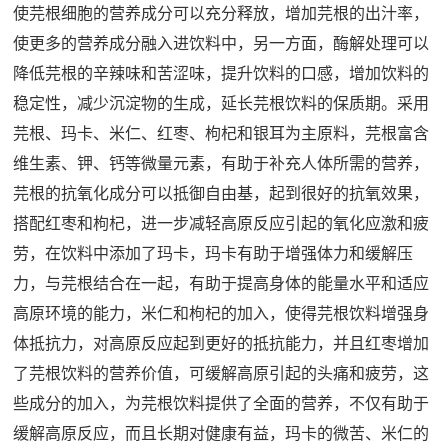
使芫根细胞的营养成分可以充分释放，增加芫根的出汁率，
使更多的营养成分融入进饮料中，另一方面，酶解处理可以
降低芫根的辛辣味和苦涩味，提升饮料的口感，增加饮料的
稳定性，减少沉淀物的生成，延长芫根饮料的保质期。采用
芫根、玛卡、米仁、红枣、枸杞和银耳为主原料，芫根富含
维生素、钾、钙等微量元素，有助于补充人体所需的营养，
芫根的抗氧化成分可以抵御自由基，起到很好的抗氧效果，
搭配红枣和枸杞，进一步减轻高原反应引起的氧化应激和疲
劳，在饮料中添加了玛卡，玛卡有助于增强体力和缓解压
力，与芫根结合在一起，有助于提高身体的能量水平和适应
高原环境的能力，米仁和枸杞的加入，使得芫根饮料增强身
体抵抗力，对高原反应起到更好的抵抗能力，并且红枣增加
了芫根饮料的营养价值，可缓解高原引起的头痛和疲劳，这
些成分的加入，为芫根饮料提供了全面的营养，不仅有助于
缓解高原反应，而且长期对健康有益，玛卡的微苦、米仁的