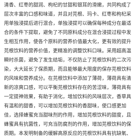
清香、红枣的甜润、枸杞的甘甜和银耳的滑嫩，共同构成了
层次丰富的口感和味道，并且对芫根、玛卡、红枣和枸杞采
用单独浸提后进行混合，单独浸提可以确保每种成分在最适
合的条件下提取，避免了不同原料成分在混合浸提过程中发
生相互作用，使各个原料的营养价值最大化，更有效的提升
芫根饮料的营养价值，更精准的调整饮料口味。采用超高温
瞬时杀菌，避免了发生结垢，不仅防止了芫根饮料的二次污
染，大大延长了保质期，而且能够最大限度的保存芫根饮料
的风味和营养成分。在芫根饮料中添加了薄荷，薄荷具有清
新的凉爽口感，可以平衡芫根饮料存在的苦涩味，薄荷具有
一定提神效果，有助于消化，增加饮料的风味层次，香草具
有温和的甜香，可以增加芫根饮料的香甜味，使口感更加
佳，选择蜂蜜充当甜味剂的作用，增加芫根饮料的甜度，且
蜂蜜具有抗菌性，可充当防腐剂的作用，增加芫根饮料的保
质期。本发明制备的缓解高原反应的芫根饮料具有抗缺氧、