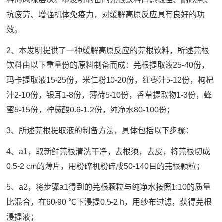
抗疲劳、增强机体免疫力，对缓解高原反应具有良好的功
效。
2、本发明提供了一种缓解高原反应的芫根饮料，所述芫根
饮料由以下重量份的原料制备而成：芫根提取液25-40份，
玛卡提取液15-25份，米仁粉10-20份，红枣汁5-12份，枸杞
汁2-10份，银耳1-8份，薄荷5-10份，香草提取物1-3份，蜂
蜜5-15份，柠檬酸0.6-1.2份，纯净水80-100份；
3、所述芫根提取液的制备方法，具体包括以下步骤：
4、a1，取新鲜芫根清洗干净，去根须，去皮，将芫根切成
0.5-2 cm的薄片，用粉碎机粉碎成50-140目的芫根颗粒；
5、a2，将步骤a1得到的芫根颗粒与纯净水按照1:10的质量
比混合，在60-90 ℃下浸提0.5-2 h，用纱布过滤，获得芫根
浸提液；