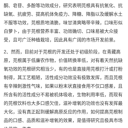
酮、皂苷、多酚等功效成分，研究表明芫根具有抗氧化、抗
缺氧、抗疲劳、提高机体免疫力、降糖、降脂以及缓解水土
不服等功效，芫根质地清脆，味甘清爽略带辛辣，口味形似
白萝卜，由于芫根营养丰富、功效确切、口味易被大众接
受，且可广泛种植栽培，因此具有广阔的市场开发前景。
2、然而，目前对于芫根的开发还处于初级阶段，在青藏高
原，芫根属于低廉农作物，价值转换率低，对有着天然抗缺
氧功效的芫根研究相当少，有的也是直接用芫根打汁或打粉
制得，其工艺粗陋，活性成分功效没有极致发挥，而且芫根
有辛辣刺激性气味，如果以粉末状直接食用不仅口感差，且
所含有的活性成分不易被机体吸收，生物利用率低，而现有
的芫根饮料也大多口感欠佳，滋补增氧的功效也没有发挥最
大化，没有真正起到缓解高原反应的作用，如何提高芫根制
品的口感、品质和滋补增氧的效果，是值得研究且极具市场