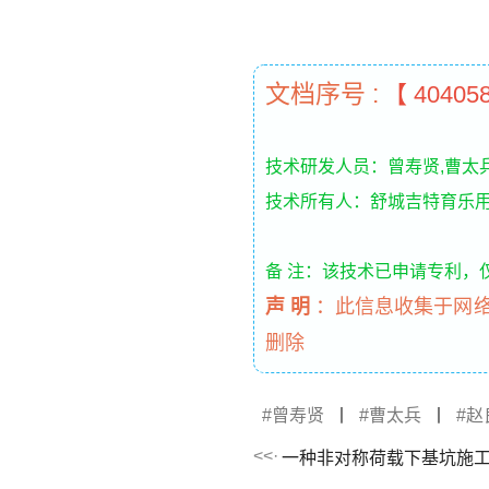
文档序号 :
【 40405
技术研发人员：曾寿贤,曹太
技术所有人：舒城吉特育乐
备 注：该技术已申请专利，
声 明
：
此信息收集于网
删除
曾寿贤
丨
曹太兵
丨
赵
一种非对称荷载下基坑施