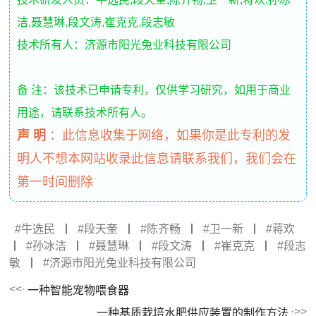
洁,聂慧琳,段文涛,崔克克,段志敏
技术所有人：济源市阳光兔业科技有限公司
备 注：该技术已申请专利，仅供学习研究，如用于商业
用途，请联系技术所有人。
声 明
：
此信息收集于网络，如果你是此专利的发
明人不想本网站收录此信息请联系我们，我们会在
第一时间删除
牛选民
丨
段天奎
丨
陈齐畅
丨
卫一新
丨
蒋欢
丨
孙冰洁
丨
聂慧琳
丨
段文涛
丨
崔克克
丨
段志
敏
丨
济源市阳光兔业科技有限公司
一种智能宠物喂食器
一种基质栽培水肥供应装置的制作方法