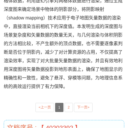
格体数据，利用虚幻引擎对网格体数据进行渲染，通过生成
深度图来确定场景中物体的阴影部分，将阴影映射
（shadow mapping）技术应用于电子地图矢量数据的渲染
中，直接渲染当前相机下的深度值。本发明生成的深度图与
场景复杂度和矢量数据的数量无关，与几何渲染与体积阴影
的方法相比较，不产生额外的顶点数据，也不需要逐像素判
断是否位于阴影内，减少了对计算资源的占用，不仅提高了
渲染效率，实现了对大批量矢量数据的渲染，并且有效地利
用深度图将矢量数据投影到地形表面上，确保了地图显示的
精确性和一致性，避免了悬浮、穿模等问题，为地理信息系
统的高效运行提供了有力保障。
<上一页
1
2
下一页>
文档序号 :
【 40203392 】