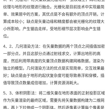
纹理与地形的纹理进行融合。光栅化是目前技术中实现最简
单、效果居中的方案，其优点是不会有额外的顶点开销，计
算成本较小；缺点是矢量边缘和精度都会被光栅化的纹理大
小所影响，产生锯齿走样，受地形细节层次影响会产生错
位。
4、2、几何渲染方法：在矢量数据的两个顶点之间插值加密
一部分点，并且这部分点通过射线求交，计算出地形的高
度，然后利用带高度的矢量顶点数据构建网格数据，渲染为
独立的模型。几何渲染方法的优点是实现简单，交互效果最
好；缺点是由于地形的起伏复杂度可能导致悬浮和穿模，插
值导致顶点数量成倍增加，计算资源消耗大。
5、3、体积阴影法：将二维矢量在地形表面的正射投影区域
作为矢量渲染的最终区域，需要先将矢量数据构建为二维网
格，再上下拉伸成一个阴影体，然后逐像素计算每个像素是