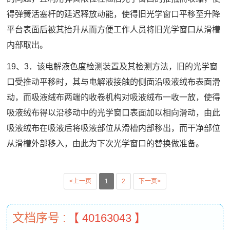
得弹簧活塞杆的延迟释放动能，使得旧光学窗口平移至升降
平台表面后被其抬升从而方便工作人员将旧光学窗口从滑槽
内部取出。
19、3．该电解液色度检测装置及其检测方法，旧的光学窗
口受推动平移时，其与电解液接触的侧面沿吸液绒布表面滑
动，而吸液绒布两端的收卷机构对吸液绒布一收一放，使得
吸液绒布得以沿移动中的光学窗口表面加以相向滑动，由此
吸液绒布在吸液后将吸液部位从滑槽内部移出，而干净部位
从滑槽外部移入，由此为下次光学窗口的替换做准备。
<上一页
1
2
下一页>
文档序号 :
【 40163043 】