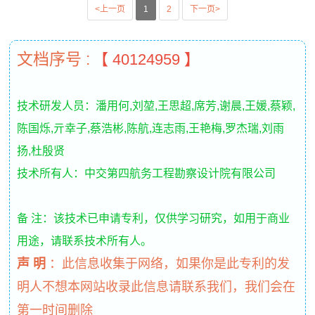
<上一页
1
2
下一页>
文档序号 :
【 40124959 】
技术研发人员：潘用何,刘堃,王思超,席芳,谢晨,王媛,蔡颖,
陈国烁,亓幸子,蔡浩彬,陈航,连志雨,王艳梅,罗杰瑞,刘雨
扬,杜殷贤
技术所有人：中交第四航务工程勘察设计院有限公司
备 注：该技术已申请专利，仅供学习研究，如用于商业
用途，请联系技术所有人。
声 明
：
此信息收集于网络，如果你是此专利的发
明人不想本网站收录此信息请联系我们，我们会在
第一时间删除