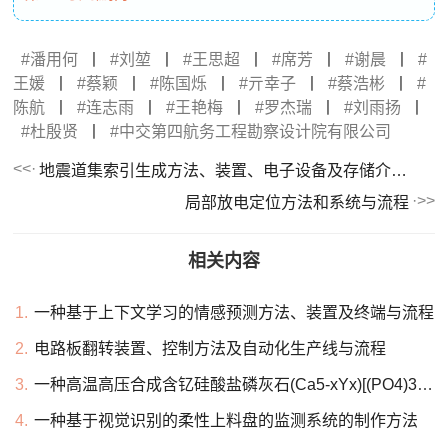
潘用何
丨
刘堃
丨
王思超
丨
席芳
丨
谢晨
丨
王媛
丨
蔡颖
丨
陈国烁
丨
亓幸子
丨
蔡浩彬
丨
陈航
丨
连志雨
丨
王艳梅
丨
罗杰瑞
丨
刘雨扬
丨
杜殷贤
丨
中交第四航务工程勘察设计院有限公司
地震道集索引生成方法、装置、电子设备及存储介质与流程
局部放电定位方法和系统与流程
相关内容
1.
一种基于上下文学习的情感预测方法、装置及终端与流程
2.
电路板翻转装置、控制方法及自动化生产线与流程
3.
一种高温高压合成含钇硅酸盐磷灰石(Ca5-xYx)[(PO4)3-x(SiO3)2x]F的方法
4.
一种基于视觉识别的柔性上料盘的监测系统的制作方法