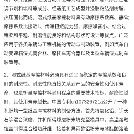
调节剂和填料等成分、经造纸工艺成型并浸胶粘结剂树脂、
热压固化而成。湿式纸基摩擦材料具有动摩擦系数高、静/动
摩擦系数比接近1、传递扭矩能力强、摩擦噪音小、结合过
程柔和平稳、耐磨性能良好和结构形状可设计等优点，广泛
应用于各类车辆与工程机械的传动与制动装置，例如汽车自
动变速箱湿式离合器、摩托车离合器以及重型车辆湿式刹车
装置等。
2、湿式纸基摩擦材料必须具有适宜而稳定的摩擦系数和良
好的耐磨性。耐磨性能直接关系到产品的安全性和使用寿
命，也是衡量摩擦材料耐用程度的重要技术指标，耐磨性越
好，其使用寿命越长。中国专利cn107326721a公开了一种
孔隙均一型纸基摩擦材料的制备方法，首先将氧化铝、钾长
石等混合球磨，并将所得球磨粉末填充至模具中，高温熔融
拉丝制得混合短切纤维，接着将异丙醇铝粉末与冰醋酸溶液