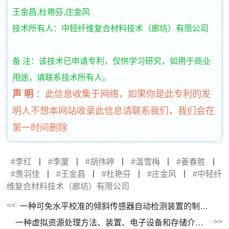
王金昌,杜艳芬,庄金风
技术所有人：中轻纤维复合材料技术（廊坊）有限公司
备 注：该技术已申请专利，仅供学习研究，如用于商业
用途，请联系技术所有人。
声 明
：
此信息收集于网络，如果你是此专利的发
明人不想本网站收录此信息请联系我们，我们会在
第一时间删除
李红
丨
李厦
丨
胡伟婷
丨
温雪梅
丨
姜春胜
丨
羡羽佳
丨
王金昌
丨
杜艳芬
丨
庄金风
丨
中轻纤
维复合材料技术（廊坊）有限公司
一种可免水平校准的倾斜传感器自动检测装置的制作方法
一种虚拟资源处理方法、装置、电子设备和存储介质与流程