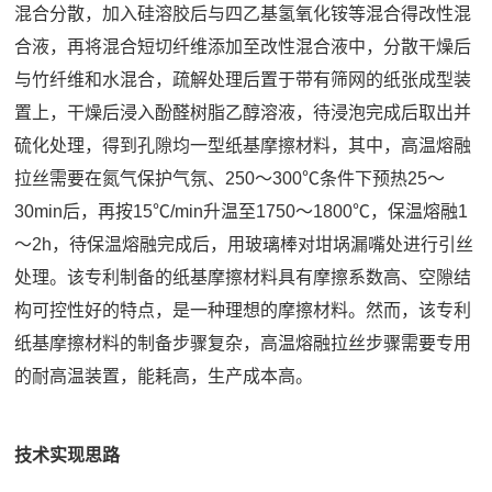
混合分散，加入硅溶胶后与四乙基氢氧化铵等混合得改性混
合液，再将混合短切纤维添加至改性混合液中，分散干燥后
与竹纤维和水混合，疏解处理后置于带有筛网的纸张成型装
置上，干燥后浸入酚醛树脂乙醇溶液，待浸泡完成后取出并
硫化处理，得到孔隙均一型纸基摩擦材料，其中，高温熔融
拉丝需要在氮气保护气氛、250～300℃条件下预热25～
30min后，再按15℃/min升温至1750～1800℃，保温熔融1
～2h，待保温熔融完成后，用玻璃棒对坩埚漏嘴处进行引丝
处理。该专利制备的纸基摩擦材料具有摩擦系数高、空隙结
构可控性好的特点，是一种理想的摩擦材料。然而，该专利
纸基摩擦材料的制备步骤复杂，高温熔融拉丝步骤需要专用
的耐高温装置，能耗高，生产成本高。
技术实现思路