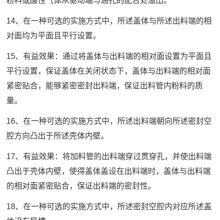
粉料或酸性气体从驱动端与通孔的配合处溢出。
14、在一种可选的实施方式中，所述盖体与所述出料端的相
对面均为平面且平行设置。
15、有益效果：通过将盖体与出料端的相对面设置为平面且
平行设置，保证盖体在关闭状态下，盖体与出料端的相对面
紧密贴合，能够紧密密封出料端，保证出料管内粉料的质
量。
16、在一种可选的实施方式中，所述出料端朝向所述密封空
腔方向凸出于所述壳体内壁。
17、有益效果：将加料管的出料端穿过贯穿孔，并使出料端
凸出于壳体内壁，使得盖体盖设在出料端时，盖体与出料端
的相对面紧密贴合，保证出料端的密封性。
18、在一种可选的实施方式中，所述密封空腔内对应所述盖