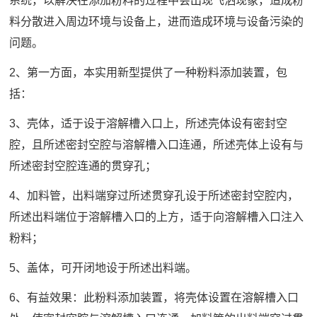
系统，以解决在添加粉料的过程中会出现飞洒现象，造成粉
料分散进入周边环境与设备上，进而造成环境与设备污染的
问题。
2、第一方面，本实用新型提供了一种粉料添加装置，包
括：
3、壳体，适于设于溶解槽入口上，所述壳体设有密封空
腔，且所述密封空腔与溶解槽入口连通，所述壳体上设有与
所述密封空腔连通的贯穿孔；
4、加料管，出料端穿过所述贯穿孔设于所述密封空腔内，
所述出料端位于溶解槽入口的上方，适于向溶解槽入口注入
粉料；
5、盖体，可开闭地设于所述出料端。
6、有益效果：此粉料添加装置，将壳体设置在溶解槽入口