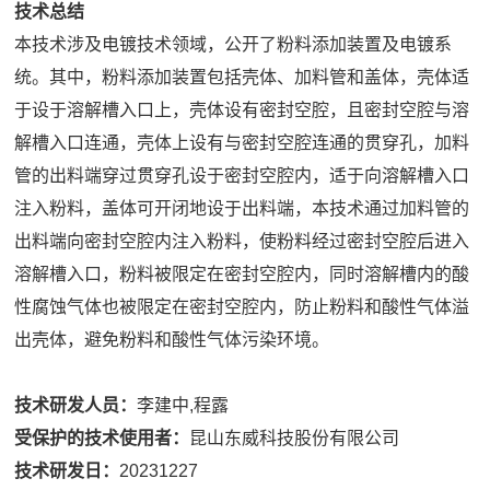
技术总结
本技术涉及电镀技术领域，公开了粉料添加装置及电镀系
统。其中，粉料添加装置包括壳体、加料管和盖体，壳体适
于设于溶解槽入口上，壳体设有密封空腔，且密封空腔与溶
解槽入口连通，壳体上设有与密封空腔连通的贯穿孔，加料
管的出料端穿过贯穿孔设于密封空腔内，适于向溶解槽入口
注入粉料，盖体可开闭地设于出料端，本技术通过加料管的
出料端向密封空腔内注入粉料，使粉料经过密封空腔后进入
溶解槽入口，粉料被限定在密封空腔内，同时溶解槽内的酸
性腐蚀气体也被限定在密封空腔内，防止粉料和酸性气体溢
出壳体，避免粉料和酸性气体污染环境。
技术研发人员：
李建中,程露
受保护的技术使用者：
昆山东威科技股份有限公司
技术研发日：
20231227