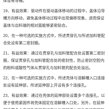
体设有导槽。
19、有益效果：驱动件在驱动盖体移动的过程中，盖体沿导
槽方向移动，避免盖体移动过程中出现偏移现象，进而保证
盖体与出料端的相对面能够紧密贴合。
20、在一种可选的实施方式中，所述贯穿孔与所述加料管配
合处设有第二密封圈。
21、有益效果：通过在贯穿孔与加料管配合处设置第二密封
圈，保证贯穿孔与加料管配合处的密封性，防止密封空腔内
的粉料或酸性气体从贯穿孔与加料管的配合处溢出。
22、在一种可选的实施方式中，所述壳体与溶解槽入口连接
处设有延伸部，所述延伸部上开设有多个连接孔。
23、有益效果：通过在壳体的延伸部处设置多个连接孔，以
便于使用紧固件将壳体固定在溶解槽入口处，另外，在延伸