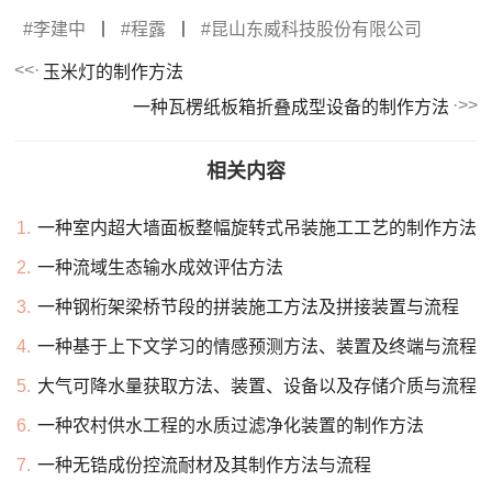
李建中
丨
程露
丨
昆山东威科技股份有限公司
玉米灯的制作方法
一种瓦楞纸板箱折叠成型设备的制作方法
相关内容
1.
一种室内超大墙面板整幅旋转式吊装施工工艺的制作方法
2.
一种流域生态输水成效评估方法
3.
一种钢桁架梁桥节段的拼装施工方法及拼接装置与流程
4.
一种基于上下文学习的情感预测方法、装置及终端与流程
5.
大气可降水量获取方法、装置、设备以及存储介质与流程
6.
一种农村供水工程的水质过滤净化装置的制作方法
7.
一种无锆成份控流耐材及其制作方法与流程