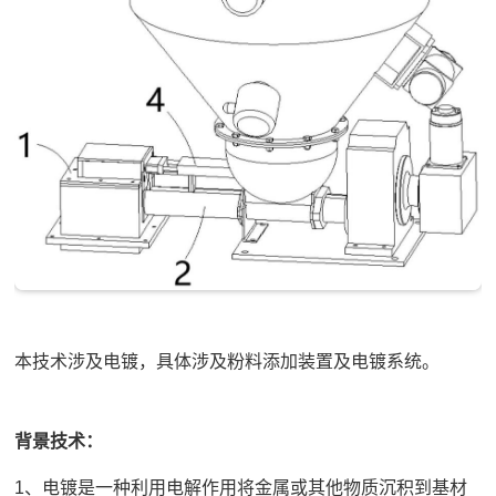
本技术涉及电镀，具体涉及粉料添加装置及电镀系统。
背景技术：
1、电镀是一种利用电解作用将金属或其他物质沉积到基材