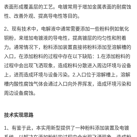
表面形成覆盖层的工艺。电镀常用于增加金属表面的耐腐蚀
性、改善外观、提高导电性等目的。
2、现有技术中，电解液中通常需要添加一些粉料例如氧化
铜粉，来增加电镀液的导电性，提高镀层的均匀性和附着
力。通常情况下，粉料添加装置直接将粉料添加至溶解槽的
入口，在添加粉料的过程中存在以下缺陷：1.在添加粉料的
过程中会出现飞洒现象，造成粉料分散进入周边环境与设备
上，进而造成环境与设备污染。2.入口位于溶解槽上，溶解
槽内酸性腐蚀气体会通过入口向外界挥发，造成环境污染和
周边设备腐蚀。
技术实现思路
1、有鉴于此，本实用新型提供了一种粉料添加装置及电镀