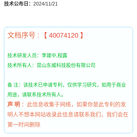
技术公布日：
2024/11/21
文档序号 :
【 40074120 】
技术研发人员：李建中,程露
技术所有人：昆山东威科技股份有限公司
备 注：该技术已申请专利，仅供学习研究，如用于商业
用途，请联系技术所有人。
声 明
：
此信息收集于网络，如果你是此专利的发
明人不想本网站收录此信息请联系我们，我们会在
第一时间删除