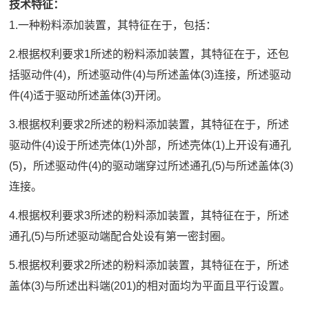
技术特征：
1.一种粉料添加装置，其特征在于，包括：
2.根据权利要求1所述的粉料添加装置，其特征在于，还包
括驱动件(4)，所述驱动件(4)与所述盖体(3)连接，所述驱动
件(4)适于驱动所述盖体(3)开闭。
3.根据权利要求2所述的粉料添加装置，其特征在于，所述
驱动件(4)设于所述壳体(1)外部，所述壳体(1)上开设有通孔
(5)，所述驱动件(4)的驱动端穿过所述通孔(5)与所述盖体(3)
连接。
4.根据权利要求3所述的粉料添加装置，其特征在于，所述
通孔(5)与所述驱动端配合处设有第一密封圈。
5.根据权利要求2所述的粉料添加装置，其特征在于，所述
盖体(3)与所述出料端(201)的相对面均为平面且平行设置。