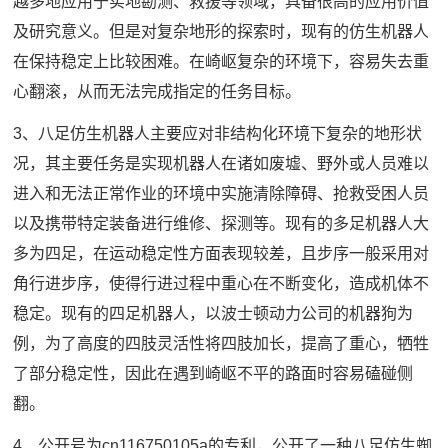
越多地应用于实地勘测、救援等领域，具备很高的应用价值
及研究意义。但是对复杂地形的探索时，现有的仿生机器人
在保持稳定上比较困难。在崎岖复杂的环境下，容易失去重
心翻滚，从而无法完成指定的任务目标。
3、八足仿生机器人主要应对非结构化环境下复杂的地形状
况，其主要任务是实现机器人在诸如废墟、野外或人员难以
进入和无法正常作业的环境中实施清除障碍、抢救受困人员
以及携带特定装备进行维修、探测等。现有的多足机器人大
多为四足，在运动稳定性方面表现较差，且步序一般采用对
角行进步序，使得行进过程中重心在不断变化，造成机体不
稳定。现有的四足机器人，以波士顿动力公司的机器狗为
例，为了高度的四肢灵活性将四肢加长，提高了重心，牺牲
了部分稳定性，因此在遇到崎岖不平的路面时容易磕碰侧
翻。
4、公开号为cn116750105a的专利，公开了一种八足仿生蜘