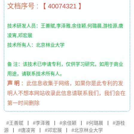
文档序号 :
【 40074321 】
技术研发人员：王善赋,李泽雅,余佳颖,何璐晨,游桂源,唐
凌宵,邓宏展
技术所有人：北京林业大学
备 注：该技术已申请专利，仅供学习研究，如用于商业
用途，请联系技术所有人。
声 明
：
此信息收集于网络，如果你是此专利的发
明人不想本网站收录此信息请联系我们，我们会在
第一时间删除
王善赋
丨
李泽雅
丨
余佳颖
丨
何璐晨
丨
游桂
源
丨
唐凌宵
丨
邓宏展
丨
北京林业大学